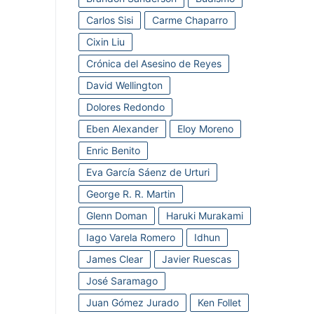
Carlos Sisi
Carme Chaparro
Cixin Liu
Crónica del Asesino de Reyes
David Wellington
Dolores Redondo
Eben Alexander
Eloy Moreno
Enric Benito
Eva García Sáenz de Urturi
George R. R. Martin
Glenn Doman
Haruki Murakami
Iago Varela Romero
Idhun
James Clear
Javier Ruescas
José Saramago
Juan Gómez Jurado
Ken Follet