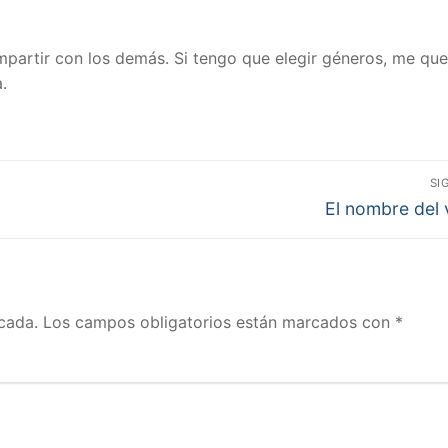
compartir con los demás. Si tengo que elegir géneros, me qu
.
SI
Entrada
El nombre del 
siguiente:
cada.
Los campos obligatorios están marcados con
*