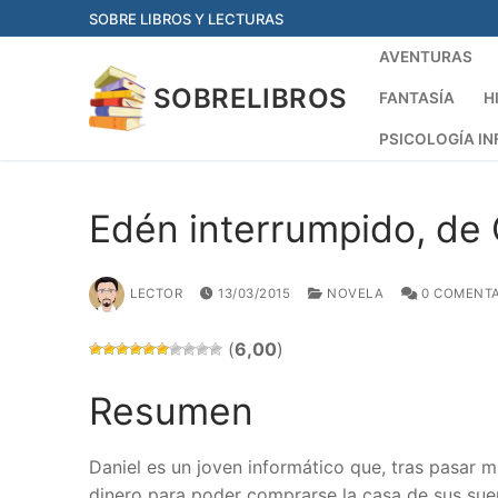
Ir
SOBRE LIBROS Y LECTURAS
al
AVENTURAS
contenido
SOBRELIBROS
FANTASÍA
H
PSICOLOGÍA IN
Edén interrumpido, de C
LECTOR
13/03/2015
NOVELA
0 COMENTA
(
6,00
)
Resumen
Daniel es un joven informático que, tras pasar m
dinero para poder comprarse la casa de sus sue