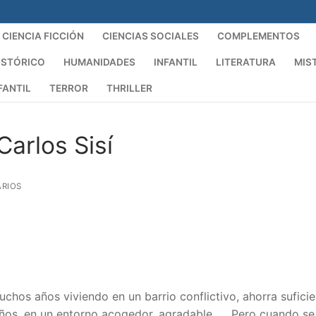
CIENCIA FICCIÓN
CIENCIAS SOCIALES
COMPLEMENTOS
ISTÓRICO
HUMANIDADES
INFANTIL
LITERATURA
MIS
FANTIL
TERROR
THRILLER
arlos Sisí
RIOS
uchos años viviendo en un barrio conflictivo, ahorra sufici
ños, en un entorno acogedor, agradable, … Pero cuando se