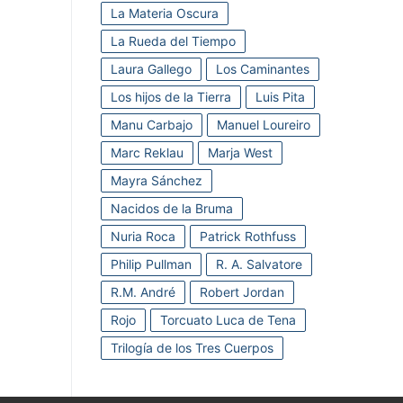
La Materia Oscura
La Rueda del Tiempo
Laura Gallego
Los Caminantes
Los hijos de la Tierra
Luis Pita
Manu Carbajo
Manuel Loureiro
Marc Reklau
Marja West
Mayra Sánchez
Nacidos de la Bruma
Nuria Roca
Patrick Rothfuss
Philip Pullman
R. A. Salvatore
R.M. André
Robert Jordan
Rojo
Torcuato Luca de Tena
Trilogía de los Tres Cuerpos