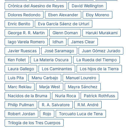
Crónica del Asesino de Reyes
David Wellington
Dolores Redondo
Eben Alexander
Eloy Moreno
Enric Benito
Eva García Sáenz de Urturi
George R. R. Martin
Glenn Doman
Haruki Murakami
Iago Varela Romero
Idhun
James Clear
Javier Ruescas
José Saramago
Juan Gómez Jurado
Ken Follet
La Materia Oscura
La Rueda del Tiempo
Laura Gallego
Los Caminantes
Los hijos de la Tierra
Luis Pita
Manu Carbajo
Manuel Loureiro
Marc Reklau
Marja West
Mayra Sánchez
Nacidos de la Bruma
Nuria Roca
Patrick Rothfuss
Philip Pullman
R. A. Salvatore
R.M. André
Robert Jordan
Rojo
Torcuato Luca de Tena
Trilogía de los Tres Cuerpos