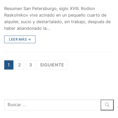
Resumen San Petersburgo, siglo XVIII. Rodion
Raskolnikov vive acinado en un pequeño cuarto de
alquiler, sucio y destartalado, sin trabajo, después de
haber abandonado la…
LEER MÁS →
Paginación
1
2
3
SIGUIENTE
de
entradas
Buscar: