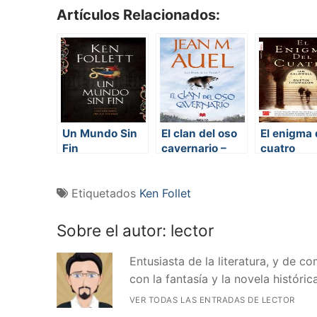
Artículos Relacionados:
Un Mundo Sin
El clan del oso
El enigma 
Fin
cavernario –
cuatro
Los hijos de la
Tierra
Etiquetados
Ken Follet
Sobre el autor:
lector
Entusiasta de la literatura, y de 
con la fantasía y la novela histórica
VER TODAS LAS ENTRADAS DE LECTOR