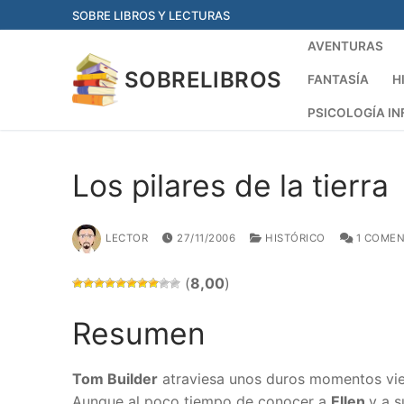
Ir
SOBRE LIBROS Y LECTURAS
al
AVENTURAS
contenido
SOBRELIBROS
FANTASÍA
H
PSICOLOGÍA IN
Los pilares de la tierra
LECTOR
27/11/2006
HISTÓRICO
1 COMEN
(
8,00
)
Resumen
Tom Builder
atraviesa unos duros momentos vien
Aunque al poco tiempo de conocer a
Ellen
y a s