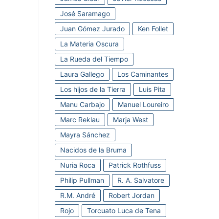
José Saramago
Juan Gómez Jurado
Ken Follet
La Materia Oscura
La Rueda del Tiempo
Laura Gallego
Los Caminantes
Los hijos de la Tierra
Luis Pita
Manu Carbajo
Manuel Loureiro
Marc Reklau
Marja West
Mayra Sánchez
Nacidos de la Bruma
Nuria Roca
Patrick Rothfuss
Philip Pullman
R. A. Salvatore
R.M. André
Robert Jordan
Rojo
Torcuato Luca de Tena