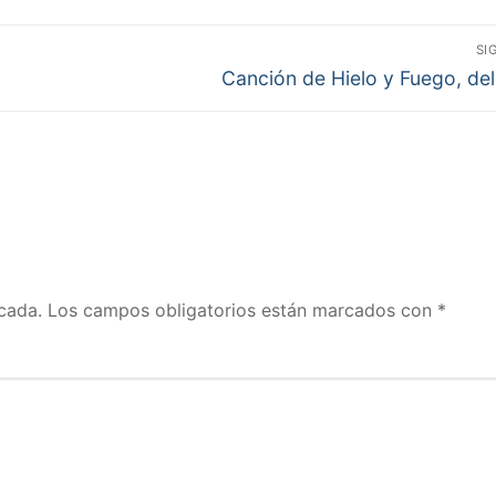
SI
Entrada
Canción de Hielo y Fuego, del 
siguiente:
cada.
Los campos obligatorios están marcados con
*