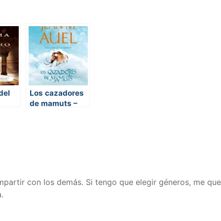
del
Los cazadores
de mamuts –
Los Hijos de la
Tierra 3
compartir con los demás. Si tengo que elegir géneros, me qu
.