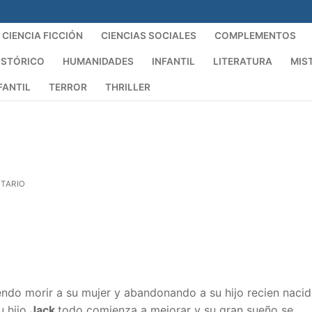
CIENCIA FICCIÓN
CIENCIAS SOCIALES
COMPLEMENTOS
ISTÓRICO
HUMANIDADES
INFANTIL
LITERATURA
MIS
FANTIL
TERROR
THRILLER
TARIO
do morir a su mujer y abandonando a su hijo recien nacid
u hijo
Jack
todo comienza a mejorar y su gran sueño se