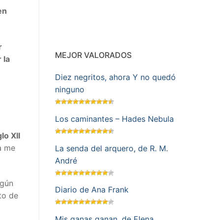
en
r
MEJOR VALORADOS
 la
Diez negritos, ahora Y no quedó
ninguno
Los caminantes – Hades Nebula
glo XII
a me
La senda del arquero, de R. M.
André
egún
Diario de Ana Frank
to de
Mis ganas ganan, de Elena