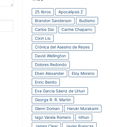
25 libros
Apocalipsis Z
Brandon Sanderson
Budismo
Carlos Sisi
Carme Chaparro
Cixin Liu
Crónica del Asesino de Reyes
David Wellington
Dolores Redondo
Eben Alexander
Eloy Moreno
Enric Benito
Eva García Sáenz de Urturi
George R. R. Martin
Glenn Doman
Haruki Murakami
Iago Varela Romero
Idhun
James Clear
Javier Ruescas