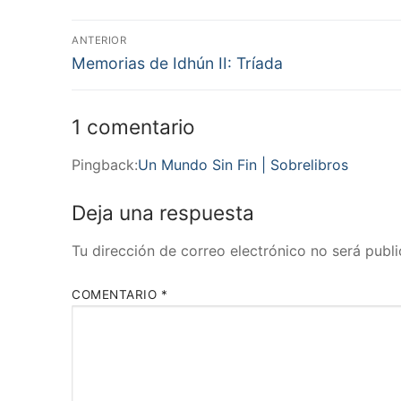
Navegación
ANTERIOR
Entrada
de
Memorias de Idhún II: Tríada
anterior:
entradas
1 comentario
Pingback:
Un Mundo Sin Fin | Sobrelibros
Deja una respuesta
Tu dirección de correo electrónico no será publi
COMENTARIO
*