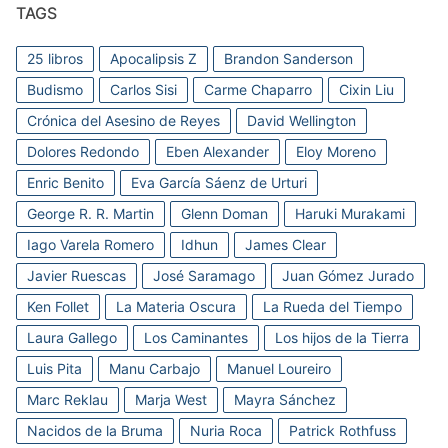
TAGS
25 libros
Apocalipsis Z
Brandon Sanderson
Budismo
Carlos Sisi
Carme Chaparro
Cixin Liu
Crónica del Asesino de Reyes
David Wellington
Dolores Redondo
Eben Alexander
Eloy Moreno
Enric Benito
Eva García Sáenz de Urturi
George R. R. Martin
Glenn Doman
Haruki Murakami
Iago Varela Romero
Idhun
James Clear
Javier Ruescas
José Saramago
Juan Gómez Jurado
Ken Follet
La Materia Oscura
La Rueda del Tiempo
Laura Gallego
Los Caminantes
Los hijos de la Tierra
Luis Pita
Manu Carbajo
Manuel Loureiro
Marc Reklau
Marja West
Mayra Sánchez
Nacidos de la Bruma
Nuria Roca
Patrick Rothfuss