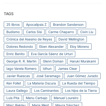
TAGS
25 libros
Apocalipsis Z
Brandon Sanderson
Budismo
Carlos Sisi
Carme Chaparro
Cixin Liu
Crónica del Asesino de Reyes
David Wellington
Dolores Redondo
Eben Alexander
Eloy Moreno
Enric Benito
Eva García Sáenz de Urturi
George R. R. Martin
Glenn Doman
Haruki Murakami
Iago Varela Romero
Idhun
James Clear
Javier Ruescas
José Saramago
Juan Gómez Jurado
Ken Follet
La Materia Oscura
La Rueda del Tiempo
Laura Gallego
Los Caminantes
Los hijos de la Tierra
Luis Pita
Manu Carbajo
Manuel Loureiro
Marc Reklau
Marja West
Mayra Sánchez