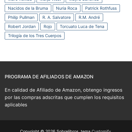
Nacidos de la Bruma
Nuria Roca
Patrick Rothfuss
Philip Pullman
R. A. Salvatore
R.M. André
Robert Jordan
Rojo
Torcuato Luca de Tena
Trilogía de los Tres Cuerpos
PROGRAMA DE AFILIADOS DE AMAZON
En calidad de Afiliado de Amazon, obtengo ingresos
por las compras adscritas que cumplen los requisitos
aplicables
Copyright © 2026 Sobrelibros, tema
Customify
.