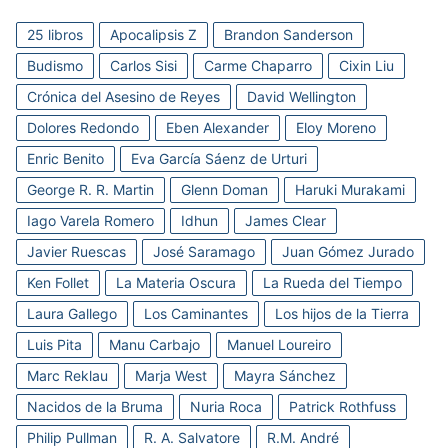
25 libros
Apocalipsis Z
Brandon Sanderson
Budismo
Carlos Sisi
Carme Chaparro
Cixin Liu
Crónica del Asesino de Reyes
David Wellington
Dolores Redondo
Eben Alexander
Eloy Moreno
Enric Benito
Eva García Sáenz de Urturi
George R. R. Martin
Glenn Doman
Haruki Murakami
Iago Varela Romero
Idhun
James Clear
Javier Ruescas
José Saramago
Juan Gómez Jurado
Ken Follet
La Materia Oscura
La Rueda del Tiempo
Laura Gallego
Los Caminantes
Los hijos de la Tierra
Luis Pita
Manu Carbajo
Manuel Loureiro
Marc Reklau
Marja West
Mayra Sánchez
Nacidos de la Bruma
Nuria Roca
Patrick Rothfuss
Philip Pullman
R. A. Salvatore
R.M. André