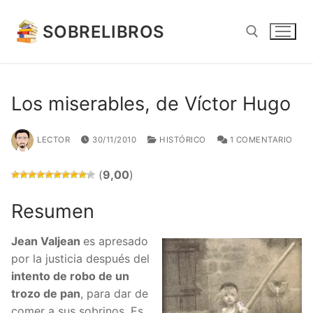
Ir
al
SOBRELIBROS
contenido
Buscar:
Los miserables, de Víctor Hugo
LECTOR
30/11/2010
HISTÓRICO
1 COMENTARIO
(
9,00
)
Resumen
Jean Valjean
es apresado
por la justicia después del
intento de robo de un
trozo de pan
, para dar de
comer a sus sobrinos. Es