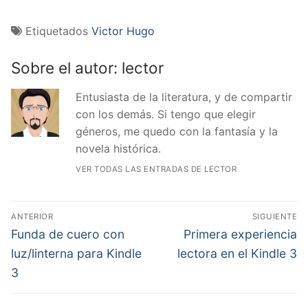
Los Hijos de la
Tierra 3
Etiquetados
Victor Hugo
Sobre el autor:
lector
Entusiasta de la literatura, y de compartir
con los demás. Si tengo que elegir
géneros, me quedo con la fantasía y la
novela histórica.
VER TODAS LAS ENTRADAS DE LECTOR
Navegación
ANTERIOR
SIGUIENTE
de
Entrada
Entrada
Funda de cuero con
Primera experiencia
anterior:
siguiente:
entradas
luz/linterna para Kindle
lectora en el Kindle 3
3