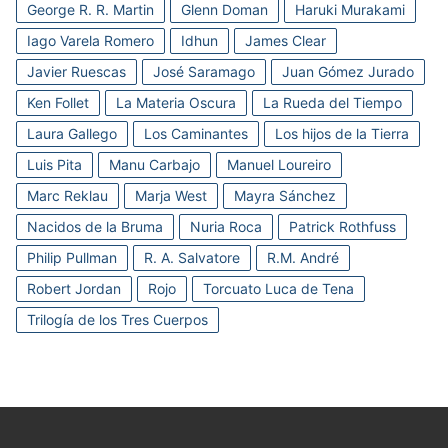
George R. R. Martin
Glenn Doman
Haruki Murakami
Iago Varela Romero
Idhun
James Clear
Javier Ruescas
José Saramago
Juan Gómez Jurado
Ken Follet
La Materia Oscura
La Rueda del Tiempo
Laura Gallego
Los Caminantes
Los hijos de la Tierra
Luis Pita
Manu Carbajo
Manuel Loureiro
Marc Reklau
Marja West
Mayra Sánchez
Nacidos de la Bruma
Nuria Roca
Patrick Rothfuss
Philip Pullman
R. A. Salvatore
R.M. André
Robert Jordan
Rojo
Torcuato Luca de Tena
Trilogía de los Tres Cuerpos