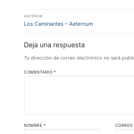
Navegación
ANTERIOR
Entrada
de
Los Caminantes – Aeternum
anterior:
entradas
Deja una respuesta
Tu dirección de correo electrónico no será publi
COMENTARIO
*
NOMBRE
*
CORREO