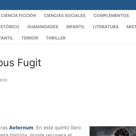
CIENCIA FICCIÓN
CIENCIAS SOCIALES
COMPLEMENTOS
ISTÓRICO
HUMANIDADES
INFANTIL
LITERATURA
MIS
FANTIL
TERROR
THRILLER
us Fugit
IOS
tras
Aeternum
. En este quinto libro
esta historia, donde recupera el