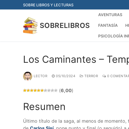
Ir
SOBRE LIBROS Y LECTURAS
al
AVENTURAS
contenido
SOBRELIBROS
FANTASÍA
H
PSICOLOGÍA IN
Los Caminantes – Temp
LECTOR
05/10/2024
TERROR
0 COMENTAR
(
6,00
)
Resumen
Último título de la saga, al menos de momento, 
de
Carlos Sisí
, pone punto y final (o seguido) a 