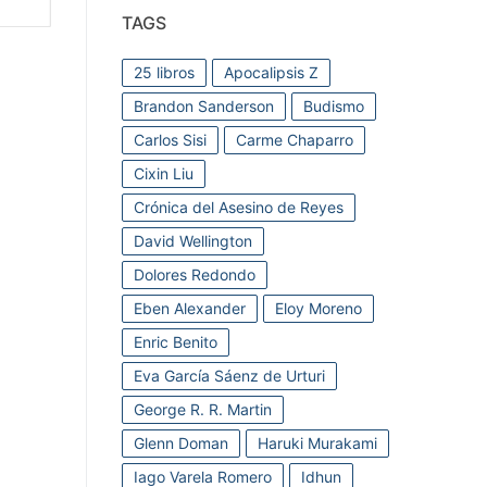
TAGS
25 libros
Apocalipsis Z
Brandon Sanderson
Budismo
Carlos Sisi
Carme Chaparro
Cixin Liu
Crónica del Asesino de Reyes
David Wellington
Dolores Redondo
Eben Alexander
Eloy Moreno
Enric Benito
Eva García Sáenz de Urturi
George R. R. Martin
Glenn Doman
Haruki Murakami
Iago Varela Romero
Idhun