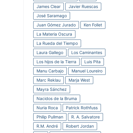
James Clear
Javier Ruescas
José Saramago
Juan Gómez Jurado
Ken Follet
La Materia Oscura
La Rueda del Tiempo
Laura Gallego
Los Caminantes
Los hijos de la Tierra
Luis Pita
Manu Carbajo
Manuel Loureiro
Marc Reklau
Marja West
Mayra Sánchez
Nacidos de la Bruma
Nuria Roca
Patrick Rothfuss
Philip Pullman
R. A. Salvatore
R.M. André
Robert Jordan