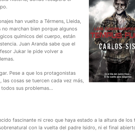
rpo.
onajes han vuelto a Térmens, Lleida,
s no marchan bien porque algunos
gicos químicos del cuerpo, están
stencia. Juan Aranda sabe que el
fesor Jukar le pide volver a
blemas.
egar. Pese a que los protagonistas
o, las cosas se tuercen cada vez más,
si todos sus problemas…
recido fascinante ni creo que haya estado a la altura de los 
brenatural con la vuelta del padre Isidro, ni el final abier