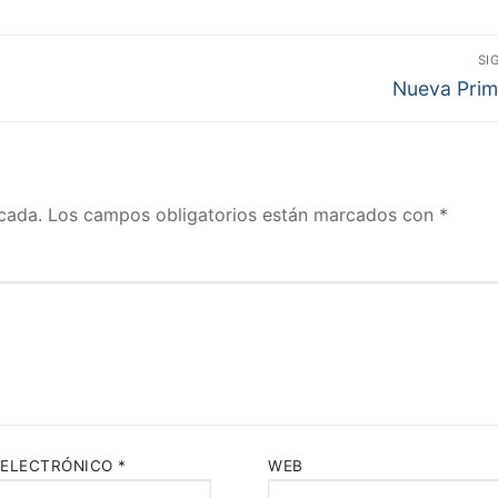
SI
Entrada
Nueva Prim
siguiente:
cada.
Los campos obligatorios están marcados con
*
 ELECTRÓNICO
*
WEB